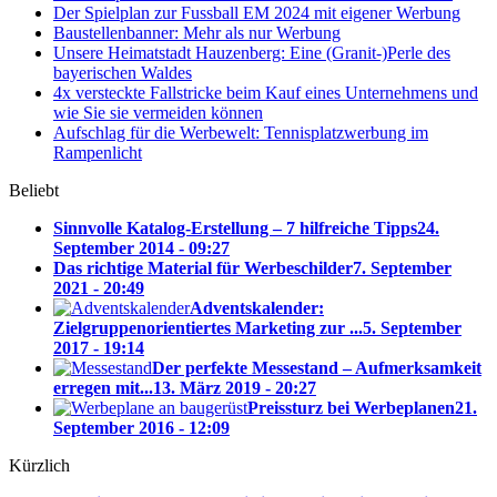
Der Spielplan zur Fussball EM 2024 mit eigener Werbung
Baustellenbanner: Mehr als nur Werbung
Unsere Heimatstadt Hauzenberg: Eine (Granit-)Perle des
bayerischen Waldes
4x versteckte Fallstricke beim Kauf eines Unternehmens und
wie Sie sie vermeiden können
Aufschlag für die Werbewelt: Tennisplatzwerbung im
Rampenlicht
Beliebt
Sinnvolle Katalog-Erstellung – 7 hilfreiche Tipps
24.
September 2014 - 09:27
Das richtige Material für Werbeschilder
7. September
2021 - 20:49
Adventskalender:
Zielgruppenorientiertes Marketing zur ...
5. September
2017 - 19:14
Der perfekte Messestand – Aufmerksamkeit
erregen mit...
13. März 2019 - 20:27
Preissturz bei Werbeplanen
21.
September 2016 - 12:09
Kürzlich