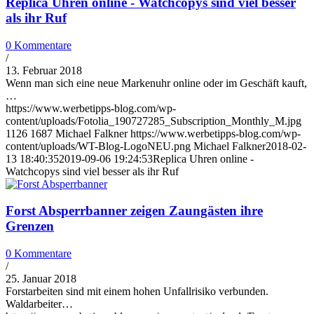
Replica Uhren online - Watchcopys sind viel besser
als ihr Ruf
0 Kommentare
/
13. Februar 2018
Wenn man sich eine neue Markenuhr online oder im Geschäft kauft,
…
https://www.werbetipps-blog.com/wp-
content/uploads/Fotolia_190727285_Subscription_Monthly_M.jpg
1126
1687
Michael Falkner
https://www.werbetipps-blog.com/wp-
content/uploads/WT-Blog-LogoNEU.png
Michael Falkner
2018-02-
13 18:40:35
2019-09-06 19:24:53
Replica Uhren online -
Watchcopys sind viel besser als ihr Ruf
Forst Absperrbanner zeigen Zaungästen ihre
Grenzen
0 Kommentare
/
25. Januar 2018
Forstarbeiten sind mit einem hohen Unfallrisiko verbunden.
Waldarbeiter…