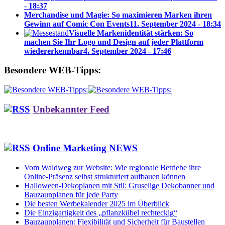
- 18:37
Merchandise und Magie: So maximieren Marken ihren
Gewinn auf Comic Con Events
11. September 2024 - 18:34
Visuelle Markenidentität stärken: So
machen Sie Ihr Logo und Design auf jeder Plattform
wiedererkennbar
4. September 2024 - 17:46
Besondere WEB-Tipps:
Unbekannter Feed
Online Marketing NEWS
Vom Waldweg zur Website: Wie regionale Betriebe ihre
Online-Präsenz selbst strukturiert aufbauen können
Halloween-Dekoplanen mit Stil: Gruselige Dekobanner und
Bauzaunplanen für jede Party
Die besten Werbekalender 2025 im Überblick
Die Einzigartigkeit des „pflanzkübel rechteckig“
Bauzaunplanen: Flexibilität und Sicherheit für Baustellen