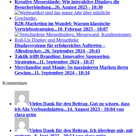
Kreative Messestände: Wie interaktive Displays die
Besucherbindung...
26. August 2025 - 18:30
B2B-Marketing im Wandel: Warum klassische
Vertriebsstrategien...
10. Februar 2025 - 18:07
Displaysysteme für erfolgreiches Auftreten –
Allesdrucker...
26. September 2024 - 20:43
Taktik trifft Branding: Innovative Sponsoring-
Strategien...
11. September 2024 - 18:37
Merchandise und Magie: So maximieren Marken ihren
Gewinn...
11. September 2024 - 18:34
Kommentare
Vielen Dank für den Beitrag. Gut zu wissen, dass
ich Alu-Verbundplatten...
14. August 2023 - 18:04 von
clara grün
Vielen Dank für den Beitrag. Ich überlege mir, mit
meinem...
8. Juni 2023 - 20:54 von clara grün