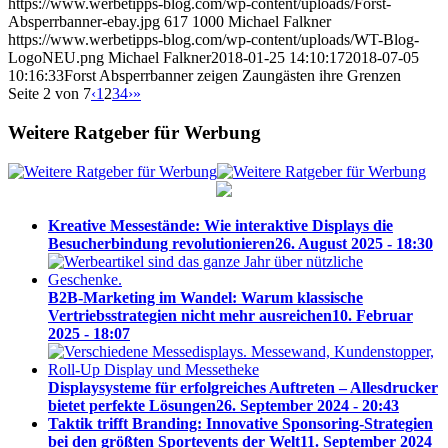
https://www.werbetipps-blog.com/wp-content/uploads/Forst-
Absperrbanner-ebay.jpg
617
1000
Michael Falkner
https://www.werbetipps-blog.com/wp-content/uploads/WT-Blog-
LogoNEU.png
Michael Falkner
2018-01-25 14:10:17
2018-07-05
10:16:33
Forst Absperrbanner zeigen Zaungästen ihre Grenzen
Seite 2 von 7
‹
1
2
3
4
›
»
Weitere Ratgeber für Werbung
Kreative Messestände: Wie interaktive Displays die
Besucherbindung revolutionieren
26. August 2025 - 18:30
B2B-Marketing im Wandel: Warum klassische
Vertriebsstrategien nicht mehr ausreichen
10. Februar
2025 - 18:07
Displaysysteme für erfolgreiches Auftreten – Allesdrucker
bietet perfekte Lösungen
26. September 2024 - 20:43
Taktik trifft Branding: Innovative Sponsoring-Strategien
bei den größten Sportevents der Welt
11. September 2024