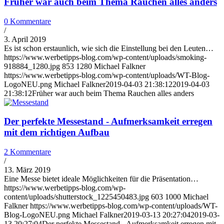
Früher war auch beim Thema Rauchen alles anders
0 Kommentare
/
3. April 2019
Es ist schon erstaunlich, wie sich die Einstellung bei den Leuten…
https://www.werbetipps-blog.com/wp-content/uploads/smoking-
918884_1280.jpg
853
1280
Michael Falkner
https://www.werbetipps-blog.com/wp-content/uploads/WT-Blog-
LogoNEU.png
Michael Falkner
2019-04-03 21:38:12
2019-04-03
21:38:12
Früher war auch beim Thema Rauchen alles anders
Der perfekte Messestand - Aufmerksamkeit erregen
mit dem richtigen Aufbau
2 Kommentare
/
13. März 2019
Eine Messe bietet ideale Möglichkeiten für die Präsentation…
https://www.werbetipps-blog.com/wp-
content/uploads/shutterstock_1225450483.jpg
603
1000
Michael
Falkner
https://www.werbetipps-blog.com/wp-content/uploads/WT-
Blog-LogoNEU.png
Michael Falkner
2019-03-13 20:27:04
2019-03-
13 20:27:04
Der perfekte Messestand - Aufmerksamkeit erregen mit