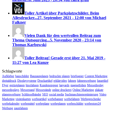
Toller Artikel über Parkplatzschilder. Beim
Allesdrucker...
27. September 2021 - 12:00 von Michael
Falkner
Vielen Dank für den wertvollen Beitrag zum
Thema Outsourcing...
5. November 2020 - 23:14 von
Thomas Karbowski
Toller Beitrag! Gerade erst über
21. Mai 2019 -
11:27 von Lea Kunze
Schlagworte
Aufkleber
bauschilder
Bauzaunplanen
bedruckte planen
briefpapier
Content Marketing
digitaldruck
Displaysysteme
Druckartikel
erklärvideo
fahnen
fahnenwerbung
fanartikel
Flyer
gerüstplanen
hissfahnen
Kundenstopper
lanyards
magnetfolien
Messedisplay
messedisplays
Messestand
Messestände
online druckerei
Online Marketing
plakate
planenwerbung
Schlüsselbänder
SEO
social media
Suchmaschinenoptimierung
Video
Marketing
visitenkarten
werbeartikel
werbebanner
werbefahnen
Werbegeschenke
werbekalender
werbemittel
werbeplane
werbeplanen
werbeschilder
werbestore24
Werbung
zaunfahnen