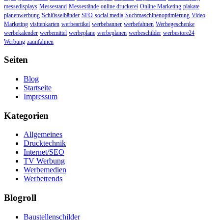
messedisplays
Messestand
Messestände
online druckerei
Online Marketing
plakate
planenwerbung
Schlüsselbänder
SEO
social media
Suchmaschinenoptimierung
Video
Marketing
visitenkarten
werbeartikel
werbebanner
werbefahnen
Werbegeschenke
werbekalender
werbemittel
werbeplane
werbeplanen
werbeschilder
werbestore24
Werbung
zaunfahnen
Seiten
Blog
Startseite
Impressum
Kategorien
Allgemeines
Drucktechnik
Internet/SEO
TV Werbung
Werbemedien
Werbetrends
Blogroll
Baustellenschilder