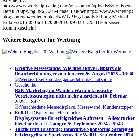
Kuscheln…
https://www.werbetipps-blog.com/wp-content/uploads/Sofokissen-
Detail-700px.jpg
396
700
Michael Falkner
https://www.werbetipps-
blog.com/wp-content/uploads/WT-Blog-LogoNEU.png
Michael
Falkner
2015-05-06 14:20:00
2016-09-02 11:26:31
Fotokissen:
Komm kuscheln!
Weitere Ratgeber für Werbung
Kreative Messestände: Wie interaktive Displays die
Besucherbindung revolutionieren
26. August 2025 - 18:30
B2B-Marketing im Wandel: Warum klassische
Vertriebsstrategien nicht mehr ausreichen
10. Februar
2025 - 18:07
Displaysysteme für erfolgreiches Auftreten – Allesdrucker
bietet perfekte Lösungen
26. September 2024 - 20:43
Taktik trifft Branding: Innovative Sponsoring-Strategien
bei den größten Sportevents der Welt
11. September 2024