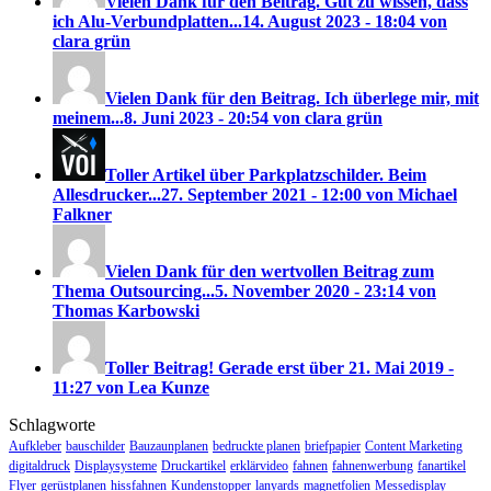
Vielen Dank für den Beitrag. Gut zu wissen, dass
ich Alu-Verbundplatten...
14. August 2023 - 18:04 von
clara grün
Vielen Dank für den Beitrag. Ich überlege mir, mit
meinem...
8. Juni 2023 - 20:54 von clara grün
Toller Artikel über Parkplatzschilder. Beim
Allesdrucker...
27. September 2021 - 12:00 von Michael
Falkner
Vielen Dank für den wertvollen Beitrag zum
Thema Outsourcing...
5. November 2020 - 23:14 von
Thomas Karbowski
Toller Beitrag! Gerade erst über
21. Mai 2019 -
11:27 von Lea Kunze
Schlagworte
Aufkleber
bauschilder
Bauzaunplanen
bedruckte planen
briefpapier
Content Marketing
digitaldruck
Displaysysteme
Druckartikel
erklärvideo
fahnen
fahnenwerbung
fanartikel
Flyer
gerüstplanen
hissfahnen
Kundenstopper
lanyards
magnetfolien
Messedisplay