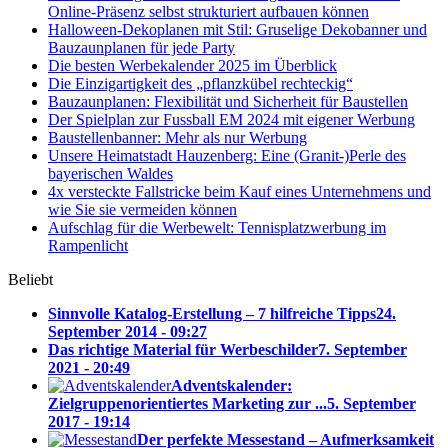
Online-Präsenz selbst strukturiert aufbauen können
Halloween-Dekoplanen mit Stil: Gruselige Dekobanner und
Bauzaunplanen für jede Party
Die besten Werbekalender 2025 im Überblick
Die Einzigartigkeit des „pflanzkübel rechteckig“
Bauzaunplanen: Flexibilität und Sicherheit für Baustellen
Der Spielplan zur Fussball EM 2024 mit eigener Werbung
Baustellenbanner: Mehr als nur Werbung
Unsere Heimatstadt Hauzenberg: Eine (Granit-)Perle des
bayerischen Waldes
4x versteckte Fallstricke beim Kauf eines Unternehmens und
wie Sie sie vermeiden können
Aufschlag für die Werbewelt: Tennisplatzwerbung im
Rampenlicht
Beliebt
Sinnvolle Katalog-Erstellung – 7 hilfreiche Tipps
24.
September 2014 - 09:27
Das richtige Material für Werbeschilder
7. September
2021 - 20:49
Adventskalender:
Zielgruppenorientiertes Marketing zur ...
5. September
2017 - 19:14
Der perfekte Messestand – Aufmerksamkeit