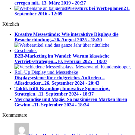
erregen mit...
13. März 2019 - 20:27
Preissturz bei Werbeplanen
21.
September 2016 - 12:09
Kürzlich
Kreative Messestände: Wie interaktive Displays die
Besucherbindung...
26. August 2025 - 18:30
B2B-Marketing im Wandel: Warum klassische
Vertriebsstrategien...
10. Februar 2025 - 18:07
Displaysysteme für erfolgreiches Auftreten –
Allesdrucker...
26. September 2024 - 20:43
Taktik trifft Branding: Innovative Sponsoring-
Strategien...
11. September 2024 - 18:37
Merchandise und Magie: So maximieren Marken ihren
Gewinn...
11. September 2024 - 18:34
Kommentare