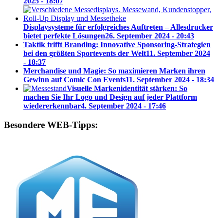
2025 - 18:07
Displaysysteme für erfolgreiches Auftreten – Allesdrucker
bietet perfekte Lösungen
26. September 2024 - 20:43
Taktik trifft Branding: Innovative Sponsoring-Strategien
bei den größten Sportevents der Welt
11. September 2024
- 18:37
Merchandise und Magie: So maximieren Marken ihren
Gewinn auf Comic Con Events
11. September 2024 - 18:34
Visuelle Markenidentität stärken: So
machen Sie Ihr Logo und Design auf jeder Plattform
wiedererkennbar
4. September 2024 - 17:46
Besondere WEB-Tipps: