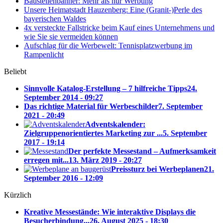
Baustellenbanner: Mehr als nur Werbung
Unsere Heimatstadt Hauzenberg: Eine (Granit-)Perle des
bayerischen Waldes
4x versteckte Fallstricke beim Kauf eines Unternehmens und
wie Sie sie vermeiden können
Aufschlag für die Werbewelt: Tennisplatzwerbung im
Rampenlicht
Beliebt
Sinnvolle Katalog-Erstellung – 7 hilfreiche Tipps
24.
September 2014 - 09:27
Das richtige Material für Werbeschilder
7. September
2021 - 20:49
Adventskalender:
Zielgruppenorientiertes Marketing zur ...
5. September
2017 - 19:14
Der perfekte Messestand – Aufmerksamkeit
erregen mit...
13. März 2019 - 20:27
Preissturz bei Werbeplanen
21.
September 2016 - 12:09
Kürzlich
Kreative Messestände: Wie interaktive Displays die
Besucherbindung...
26. August 2025 - 18:30