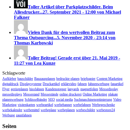
Toller Artikel über Parkplatzschilder. Beim
Allesdrucker...
27. September 2021 - 12:00 von Michael
Falkner
Vielen Dank für den wertvollen Beitrag zum
Thema Outsourcing...
5. November 2020 - 23:14 von
Thomas Karbowski
Toller Beitrag! Gerade erst über
21. Mai 2019 -
11:27 von Lea Kunze
Schlagworte
Aufkleber
bauschilder
Bauzaunplanen
bedruckte planen
briefpapier
Content Marketing
digitaldruck
Displaysysteme
Druckartikel
erklärvideo
fahnen
fahnenwerbung
fanartikel
Flyer
gerüstplanen
hissfahnen
Kundenstopper
lanyards
magnetfolien
Messedisplay
messedisplays
Messestand
Messestände
online druckerei
Online Marketing
plakate
planenwerbung
Schlüsselbänder
SEO
social media
Suchmaschinenoptimierung
Video
Marketing
visitenkarten
werbeartikel
werbebanner
werbefahnen
Werbegeschenke
werbekalender
werbemittel
werbeplane
werbeplanen
werbeschilder
werbestore24
Werbung
zaunfahnen
Seiten