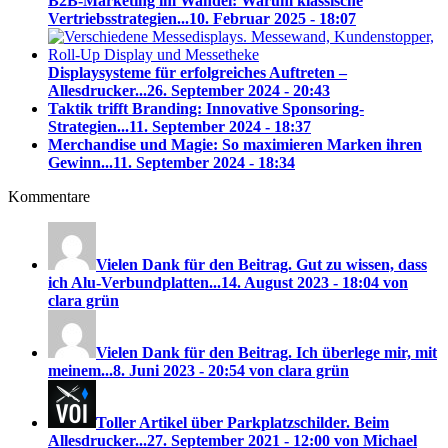
B2B-Marketing im Wandel: Warum klassische
Vertriebsstrategien...
10. Februar 2025 - 18:07
Displaysysteme für erfolgreiches Auftreten –
Allesdrucker...
26. September 2024 - 20:43
Taktik trifft Branding: Innovative Sponsoring-
Strategien...
11. September 2024 - 18:37
Merchandise und Magie: So maximieren Marken ihren
Gewinn...
11. September 2024 - 18:34
Kommentare
Vielen Dank für den Beitrag. Gut zu wissen, dass
ich Alu-Verbundplatten...
14. August 2023 - 18:04 von
clara grün
Vielen Dank für den Beitrag. Ich überlege mir, mit
meinem...
8. Juni 2023 - 20:54 von clara grün
Toller Artikel über Parkplatzschilder. Beim
Allesdrucker...
27. September 2021 - 12:00 von Michael