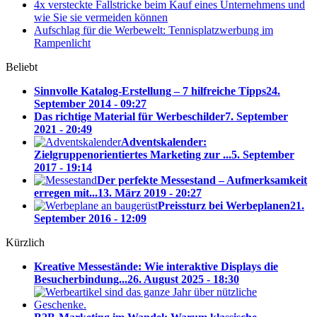
4x versteckte Fallstricke beim Kauf eines Unternehmens und
wie Sie sie vermeiden können
Aufschlag für die Werbewelt: Tennisplatzwerbung im
Rampenlicht
Beliebt
Sinnvolle Katalog-Erstellung – 7 hilfreiche Tipps
24.
September 2014 - 09:27
Das richtige Material für Werbeschilder
7. September
2021 - 20:49
Adventskalender:
Zielgruppenorientiertes Marketing zur ...
5. September
2017 - 19:14
Der perfekte Messestand – Aufmerksamkeit
erregen mit...
13. März 2019 - 20:27
Preissturz bei Werbeplanen
21.
September 2016 - 12:09
Kürzlich
Kreative Messestände: Wie interaktive Displays die
Besucherbindung...
26. August 2025 - 18:30