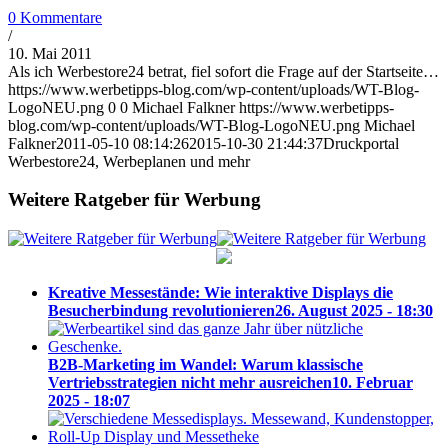
0 Kommentare
/
10. Mai 2011
Als ich Werbestore24 betrat, fiel sofort die Frage auf der Startseite…
https://www.werbetipps-blog.com/wp-content/uploads/WT-Blog-
LogoNEU.png
0
0
Michael Falkner
https://www.werbetipps-
blog.com/wp-content/uploads/WT-Blog-LogoNEU.png
Michael
Falkner
2011-05-10 08:14:26
2015-10-30 21:44:37
Druckportal
Werbestore24, Werbeplanen und mehr
Weitere Ratgeber für Werbung
Kreative Messestände: Wie interaktive Displays die
Besucherbindung revolutionieren
26. August 2025 - 18:30
B2B-Marketing im Wandel: Warum klassische
Vertriebsstrategien nicht mehr ausreichen
10. Februar
2025 - 18:07