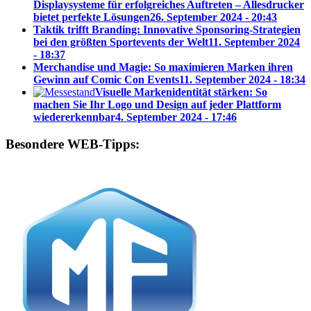
Displaysysteme für erfolgreiches Auftreten – Allesdrucker
bietet perfekte Lösungen
26. September 2024 - 20:43
Taktik trifft Branding: Innovative Sponsoring-Strategien
bei den größten Sportevents der Welt
11. September 2024
- 18:37
Merchandise und Magie: So maximieren Marken ihren
Gewinn auf Comic Con Events
11. September 2024 - 18:34
Visuelle Markenidentität stärken: So
machen Sie Ihr Logo und Design auf jeder Plattform
wiedererkennbar
4. September 2024 - 17:46
Besondere WEB-Tipps: