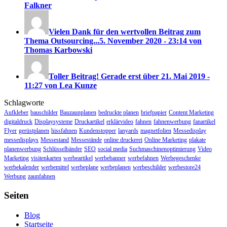
Falkner
Vielen Dank für den wertvollen Beitrag zum
Thema Outsourcing...
5. November 2020 - 23:14 von
Thomas Karbowski
Toller Beitrag! Gerade erst über
21. Mai 2019 -
11:27 von Lea Kunze
Schlagworte
Aufkleber
bauschilder
Bauzaunplanen
bedruckte planen
briefpapier
Content Marketing
digitaldruck
Displaysysteme
Druckartikel
erklärvideo
fahnen
fahnenwerbung
fanartikel
Flyer
gerüstplanen
hissfahnen
Kundenstopper
lanyards
magnetfolien
Messedisplay
messedisplays
Messestand
Messestände
online druckerei
Online Marketing
plakate
planenwerbung
Schlüsselbänder
SEO
social media
Suchmaschinenoptimierung
Video
Marketing
visitenkarten
werbeartikel
werbebanner
werbefahnen
Werbegeschenke
werbekalender
werbemittel
werbeplane
werbeplanen
werbeschilder
werbestore24
Werbung
zaunfahnen
Seiten
Blog
Startseite