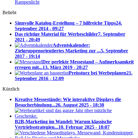
Rampenlicht
Beliebt
Sinnvolle Katalog-Erstellung – 7 hilfreiche Tipps
24.
September 2014 - 09:27
Das richtige Material für Werbeschilder
7. September
2021 - 20:49
Adventskalender:
Zielgruppenorientiertes Marketing zur ...
5. September
2017 - 19:14
Der perfekte Messestand – Aufmerksamkeit
erregen mit...
13. März 2019 - 20:27
Preissturz bei Werbeplanen
21.
September 2016 - 12:09
Kürzlich
Kreative Messestände: Wie interaktive Displays die
Besucherbindung...
26. August 2025 - 18:30
B2B-Marketing im Wandel: Warum klassische
Vertriebsstrategien...
10. Februar 2025 - 18:07