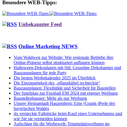
Besondere WEB-Tipps:
Unbekannter Feed
Online Marketing NEWS
Vom Waldweg zur Website: Wie regionale Betriebe ihre
Online-Präsenz selbst strukturiert aufbauen können
Halloween-Dekoplanen mit Stil: Gruselige Dekobanner und
Bauzaunplanen für jede Party
Die besten Werbekalender 2025 im Überblick
Die Einzigartigkeit des „pflanzkübel rechteckig“
Bauzaunplanen: Flexibilität und Sicherheit für Baustellen
Der Spielplan zur Fussball EM 2024 mit eigener Werbung
Baustellenbanner: Mehr als nur Werbung
Unsere Heimatstadt Hauzenberg: Eine (Granit-)Perle des
bayerischen Waldes
4x versteckte Fallstricke beim Kauf eines Unternehmens und
wie Sie sie vermeiden können
Aufschlag für die Werbewelt: Tennisplatzwerbung im