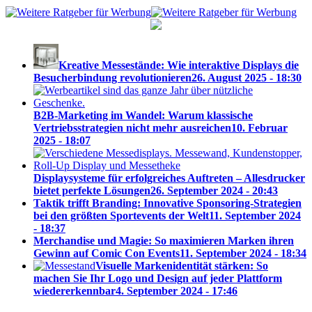
Kreative Messestände: Wie interaktive Displays die
Besucherbindung revolutionieren
26. August 2025 - 18:30
B2B-Marketing im Wandel: Warum klassische
Vertriebsstrategien nicht mehr ausreichen
10. Februar
2025 - 18:07
Displaysysteme für erfolgreiches Auftreten – Allesdrucker
bietet perfekte Lösungen
26. September 2024 - 20:43
Taktik trifft Branding: Innovative Sponsoring-Strategien
bei den größten Sportevents der Welt
11. September 2024
- 18:37
Merchandise und Magie: So maximieren Marken ihren
Gewinn auf Comic Con Events
11. September 2024 - 18:34
Visuelle Markenidentität stärken: So
machen Sie Ihr Logo und Design auf jeder Plattform
wiedererkennbar
4. September 2024 - 17:46