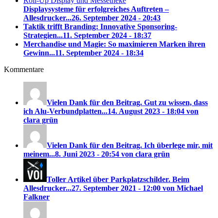
Displaysysteme für erfolgreiches Auftreten –
Allesdrucker...
26. September 2024 - 20:43
Taktik trifft Branding: Innovative Sponsoring-
Strategien...
11. September 2024 - 18:37
Merchandise und Magie: So maximieren Marken ihren
Gewinn...
11. September 2024 - 18:34
Kommentare
Vielen Dank für den Beitrag. Gut zu wissen, dass
ich Alu-Verbundplatten...
14. August 2023 - 18:04 von
clara grün
Vielen Dank für den Beitrag. Ich überlege mir, mit
meinem...
8. Juni 2023 - 20:54 von clara grün
Toller Artikel über Parkplatzschilder. Beim
Allesdrucker...
27. September 2021 - 12:00 von Michael
Falkner