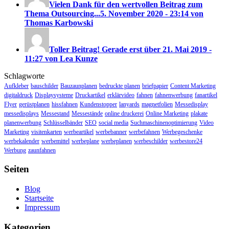
Vielen Dank für den wertvollen Beitrag zum
Thema Outsourcing...
5. November 2020 - 23:14 von
Thomas Karbowski
Toller Beitrag! Gerade erst über
21. Mai 2019 -
11:27 von Lea Kunze
Schlagworte
Aufkleber
bauschilder
Bauzaunplanen
bedruckte planen
briefpapier
Content Marketing
digitaldruck
Displaysysteme
Druckartikel
erklärvideo
fahnen
fahnenwerbung
fanartikel
Flyer
gerüstplanen
hissfahnen
Kundenstopper
lanyards
magnetfolien
Messedisplay
messedisplays
Messestand
Messestände
online druckerei
Online Marketing
plakate
planenwerbung
Schlüsselbänder
SEO
social media
Suchmaschinenoptimierung
Video
Marketing
visitenkarten
werbeartikel
werbebanner
werbefahnen
Werbegeschenke
werbekalender
werbemittel
werbeplane
werbeplanen
werbeschilder
werbestore24
Werbung
zaunfahnen
Seiten
Blog
Startseite
Impressum
Kategorien