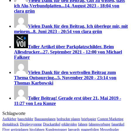
Vielen Dank für den Beitrag. Gut zu wissen, dass
ich Alu-Verbundplatten...
14. August 2023 - 18:04 von
clara grün
Vielen Dank für den Beitrag. Ich überlege mir, mit
meinem...
8. Juni 2023 - 20:54 von clara grün
Toller Artikel über Parkplatzschilder. Beim
Allesdrucker...
27. September 2021 - 12:00 von Michael
Falkner
Vielen Dank für den wertvollen Beitrag zum
Thema Outsourcing...
5. November 2020 - 23:14 von
Thomas Karbowski
Toller Beitrag! Gerade erst über
21. Mai 2019 -
11:27 von Lea Kunze
Schlagworte
Aufkleber
bauschilder
Bauzaunplanen
bedruckte planen
briefpapier
Content Marketing
digitaldruck
Displaysysteme
Druckartikel
erklärvideo
fahnen
fahnenwerbung
fanartikel
Flyer
gerüstplanen
hissfahnen
Kundenstopper
lanyards
magnetfolien
Messedisplay