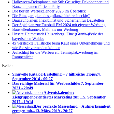
Halloween-Dekoplanen mit Stil: Gruselige Dekobanner und
Bauzaunplanen für jede Party
Die besten Werbekalender 2025 im Überblick
Die Einzigartigkeit des „pflanzkübel rechteckig“
Bauzaunplanen: Flexibilität und Sicherheit für Baustellen
Der Spielplan zur Fussball EM 2024 mit eigener Werbung
Baustellenbanner: Mehr als nur Werbung
Unsere Heimatstadt Hauzenberg: Eine (Granit-)Perle des
bayerischen Waldes
4x versteckte Fallstricke beim Kauf eines Unternehmens und
wie Sie sie vermeiden können
Aufschlag für die Werbewelt: Tennisplatzwerbung im
Rampenlicht
Beliebt
Sinnvolle Katalog-Erstellung – 7 hilfreiche Tipps
24.
September 2014 - 09:27
Das richtige Material für Werbeschilder
7. September
2021 - 20:49
Adventskalender:
Zielgruppenorientiertes Marketing zur ...
5. September
2017 - 19:14
Der perfekte Messestand – Aufmerksamkeit
erregen mit...
13. März 2019 - 20:27