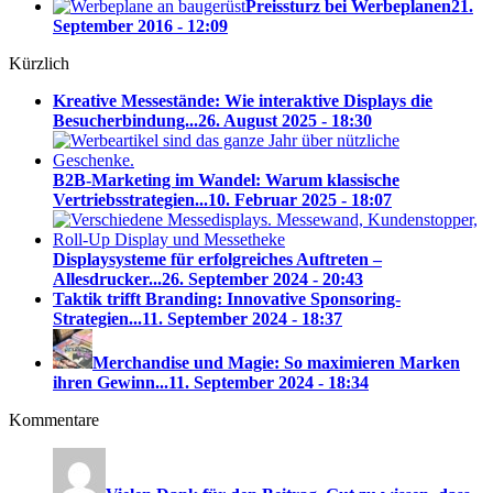
Preissturz bei Werbeplanen
21.
September 2016 - 12:09
Kürzlich
Kreative Messestände: Wie interaktive Displays die
Besucherbindung...
26. August 2025 - 18:30
B2B-Marketing im Wandel: Warum klassische
Vertriebsstrategien...
10. Februar 2025 - 18:07
Displaysysteme für erfolgreiches Auftreten –
Allesdrucker...
26. September 2024 - 20:43
Taktik trifft Branding: Innovative Sponsoring-
Strategien...
11. September 2024 - 18:37
Merchandise und Magie: So maximieren Marken
ihren Gewinn...
11. September 2024 - 18:34
Kommentare