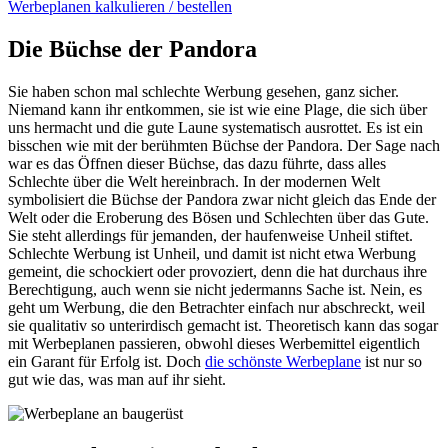
Werbeplanen kalkulieren / bestellen
Die Büchse der Pandora
Sie haben schon mal schlechte Werbung gesehen, ganz sicher.
Niemand kann ihr entkommen, sie ist wie eine Plage, die sich über
uns hermacht und die gute Laune systematisch ausrottet. Es ist ein
bisschen wie mit der berühmten Büchse der Pandora. Der Sage nach
war es das Öffnen dieser Büchse, das dazu führte, dass alles
Schlechte über die Welt hereinbrach. In der modernen Welt
symbolisiert die Büchse der Pandora zwar nicht gleich das Ende der
Welt oder die Eroberung des Bösen und Schlechten über das Gute.
Sie steht allerdings für jemanden, der haufenweise Unheil stiftet.
Schlechte Werbung ist Unheil, und damit ist nicht etwa Werbung
gemeint, die schockiert oder provoziert, denn die hat durchaus ihre
Berechtigung, auch wenn sie nicht jedermanns Sache ist. Nein, es
geht um Werbung, die den Betrachter einfach nur abschreckt, weil
sie qualitativ so unterirdisch gemacht ist. Theoretisch kann das sogar
mit Werbeplanen passieren, obwohl dieses Werbemittel eigentlich
ein Garant für Erfolg ist. Doch
die schönste Werbeplane
ist nur so
gut wie das, was man auf ihr sieht.