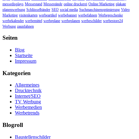
messedisplays
Messestand
Messestände
online druckerei
Online Marketing
plakate
planenwerbung
Schlüsselbänder
SEO
social media
Suchmaschinenoptimierung
Video
Marketing
visitenkarten
werbeartikel
werbebanner
werbefahnen
Werbegeschenke
werbekalender
werbemittel
werbeplane
werbeplanen
werbeschilder
werbestore24
Werbung
zaunfahnen
Seiten
Blog
Startseite
Impressum
Kategorien
Allgemeines
Drucktechnik
Internet/SEO
TV Werbung
Werbemedien
Werbetrends
Blogroll
Baustellenschilder