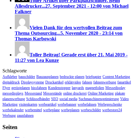
Toller Artikel über Parkplatzschilder. Beim
Allesdrucker...
27. September 2021 - 12:00 von Michael
Falkner
Vielen Dank für den wertvollen Beitrag zum
Thema Outsourcing...
5. November 2020 - 23:14 von
Thomas Karbowski
Toller Beitrag! Gerade erst über
21. Mai 2019 -
11:27 von Lea Kunze
Schlagworte
Aufkleber
bauschilder
Bauzaunplanen
bedruckte planen
briefpapier
Content Marketing
digitaldruck
Displaysysteme
Druckartikel
erklärvideo
fahnen
fahnenwerbung
fanartikel
Flyer
gerüstplanen
hissfahnen
Kundenstopper
lanyards
magnetfolien
Messedisplay
messedisplays
Messestand
Messestände
online druckerei
Online Marketing
plakate
planenwerbung
Schlüsselbänder
SEO
social media
Suchmaschinenoptimierung
Video
Marketing
visitenkarten
werbeartikel
werbebanner
werbefahnen
Werbegeschenke
werbekalender
werbemittel
werbeplane
werbeplanen
werbeschilder
werbestore24
Werbung
zaunfahnen
Seiten