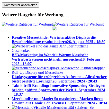
Weitere Ratgeber für Werbung
Kreative Messestände: Wie interaktive Displays die
Besucherbindung revolutionieren
26. August 2025 - 18:30
B2B-Marketing im Wandel: Warum klassische
Vertriebsstrategien nicht mehr ausreichen
10. Februar
2025 - 18:07
Displaysysteme für erfolgreiches Auftreten – Allesdrucker
bietet perfekte Lösungen
26. September 2024 - 20:43
Taktik trifft Branding: Innovative Sponsoring-Strategien
bei den größten Sportevents der Welt
11. September 2024
- 18:37
Merchandise und Magie: So maximieren Marken ihren
Gewinn auf Comic Con Events
11. September 2024 - 18:34
Visuelle Markenidentität stärken: So