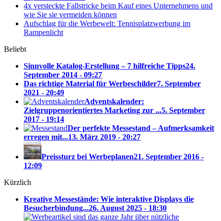
4x versteckte Fallstricke beim Kauf eines Unternehmens und
wie Sie sie vermeiden können
Aufschlag für die Werbewelt: Tennisplatzwerbung im
Rampenlicht
Beliebt
Sinnvolle Katalog-Erstellung – 7 hilfreiche Tipps
24.
September 2014 - 09:27
Das richtige Material für Werbeschilder
7. September
2021 - 20:49
Adventskalender:
Zielgruppenorientiertes Marketing zur ...
5. September
2017 - 19:14
Der perfekte Messestand – Aufmerksamkeit
erregen mit...
13. März 2019 - 20:27
Preissturz bei Werbeplanen
21. September 2016 -
12:09
Kürzlich
Kreative Messestände: Wie interaktive Displays die
Besucherbindung...
26. August 2025 - 18:30