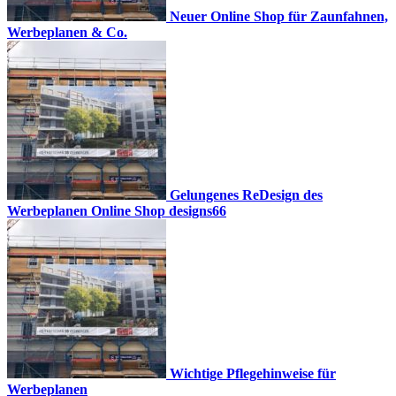
Neuer Online Shop für Zaunfahnen,
Werbeplanen & Co.
Gelungenes ReDesign des
Werbeplanen Online Shop designs66
Wichtige Pflegehinweise für
Werbeplanen