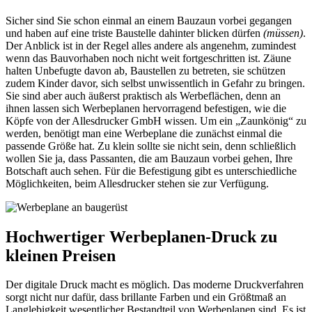
Sicher sind Sie schon einmal an einem Bauzaun vorbei gegangen
und haben auf eine triste Baustelle dahinter blicken dürfen
(müssen)
.
Der Anblick ist in der Regel alles andere als angenehm, zumindest
wenn das Bauvorhaben noch nicht weit fortgeschritten ist. Zäune
halten Unbefugte davon ab, Baustellen zu betreten, sie schützen
zudem Kinder davor, sich selbst unwissentlich in Gefahr zu bringen.
Sie sind aber auch äußerst praktisch als Werbeflächen, denn an
ihnen lassen sich Werbeplanen hervorragend befestigen, wie die
Köpfe von der Allesdrucker GmbH wissen. Um ein „Zaunkönig“ zu
werden, benötigt man eine Werbeplane die zunächst einmal die
passende Größe hat. Zu klein sollte sie nicht sein, denn schließlich
wollen Sie ja, dass Passanten, die am Bauzaun vorbei gehen, Ihre
Botschaft auch sehen. Für die Befestigung gibt es unterschiedliche
Möglichkeiten, beim Allesdrucker stehen sie zur Verfügung.
Hochwertiger Werbeplanen-Druck zu
kleinen Preisen
Der digitale Druck macht es möglich. Das moderne Druckverfahren
sorgt nicht nur dafür, dass brillante Farben und ein Größtmaß an
Langlebigkeit wesentlicher Bestandteil von Werbeplanen sind. Es ist