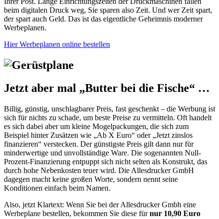
Ihrer Post. Lange Einrichtungszeiten der Druckmaschinen fallen
beim digitalen Druck weg, Sie sparen also Zeit. Und wer Zeit spart,
der spart auch Geld. Das ist das eigentliche Geheimnis moderner
Werbeplanen.
Hier Werbeplanen online bestellen
Jetzt aber mal „Butter bei die Fische“ …
Billig, günstig, unschlagbarer Preis, fast geschenkt – die Werbung ist
sich für nichts zu schade, um beste Preise zu vermitteln. Oft handelt
es sich dabei aber um kleine Mogelpackungen, die sich zum
Beispiel hinter Zusätzen wie „Ab X Euro“ oder „Jetzt zinslos
finanzieren“ verstecken. Der günstigste Preis gilt dann nur für
minderwertige und unvollständige Ware. Die sogenannten Null-
Prozent-Finanzierung entpuppt sich nicht selten als Konstrukt, das
durch hohe Nebenkosten teuer wird. Die Allesdrucker GmbH
dagegen macht keine großen Worte, sondern nennt seine
Konditionen einfach beim Namen.
Also, jetzt Klartext: Wenn Sie bei der Allesdrucker Gmbh eine
Werbeplane bestellen, bekommen Sie diese für
nur 10,90 Euro