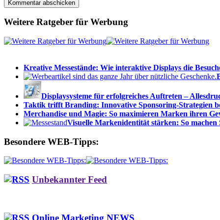
Weitere Ratgeber für Werbung
Kreative Messestände: Wie interaktive Displays die Besuc
Displaysysteme für erfolgreiches Auftreten – Allesdru
Taktik trifft Branding: Innovative Sponsoring-Strategien b
Merchandise und Magie: So maximieren Marken ihren Ge
Visuelle Markenidentität stärken: So machen
Besondere WEB-Tipps:
Unbekannter Feed
Online Marketing NEWS