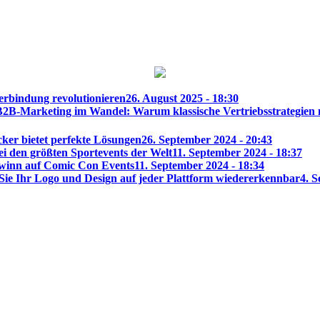
herbindung revolutionieren
26. August 2025 - 18:30
B2B-Marketing im Wandel: Warum klassische Vertriebsstrategien 
cker bietet perfekte Lösungen
26. September 2024 - 20:43
ei den größten Sportevents der Welt
11. September 2024 - 18:37
winn auf Comic Con Events
11. September 2024 - 18:34
 Sie Ihr Logo und Design auf jeder Plattform wiedererkennbar
4. S