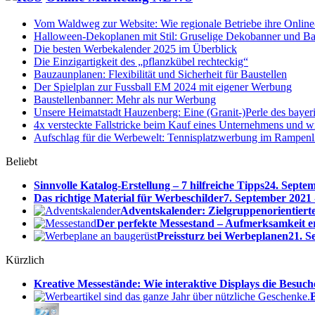
Vom Waldweg zur Website: Wie regionale Betriebe ihre Online-
Halloween-Dekoplanen mit Stil: Gruselige Dekobanner und Ba
Die besten Werbekalender 2025 im Überblick
Die Einzigartigkeit des „pflanzkübel rechteckig“
Bauzaunplanen: Flexibilität und Sicherheit für Baustellen
Der Spielplan zur Fussball EM 2024 mit eigener Werbung
Baustellenbanner: Mehr als nur Werbung
Unsere Heimatstadt Hauzenberg: Eine (Granit-)Perle des baye
4x versteckte Fallstricke beim Kauf eines Unternehmens und w
Aufschlag für die Werbewelt: Tennisplatzwerbung im Rampenl
Beliebt
Sinnvolle Katalog-Erstellung – 7 hilfreiche Tipps
24. Septem
Das richtige Material für Werbeschilder
7. September 2021 
Adventskalender: Zielgruppenorientierte
Der perfekte Messestand – Aufmerksamkeit er
Preissturz bei Werbeplanen
21. S
Kürzlich
Kreative Messestände: Wie interaktive Displays die Besuch