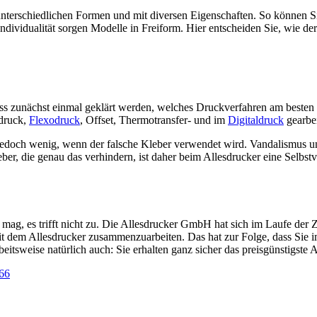
unterschiedlichen Formen und mit diversen Eigenschaften. So können Sie
dividualität sorgen Modelle in Freiform. Hier entscheiden Sie, wie der
ss zunächst einmal geklärt werden, welches Druckverfahren am besten z
bdruck,
Flexodruck
, Offset, Thermotransfer- und im
Digitaldruck
gearbei
 jedoch wenig, wenn der falsche Kleber verwendet wird. Vandalismus u
ber, die genau das verhindern, ist daher beim Allesdrucker eine Selbst
n mag, es trifft nicht zu. Die Allesdrucker GmbH hat sich im Laufe der 
it dem Allesdrucker zusammenzuarbeiten. Das hat zur Folge, dass Sie
itsweise natürlich auch: Sie erhalten ganz sicher das preisgünstigste 
66