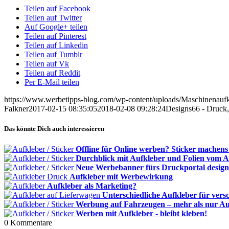
Teilen auf Facebook
Teilen auf Twitter
Auf Google+ teilen
Teilen auf Pinterest
Teilen auf Linkedin
Teilen auf Tumblr
Teilen auf Vk
Teilen auf Reddit
Per E-Mail teilen
https://www.werbetipps-blog.com/wp-content/uploads/Maschinenaufk
Falkner
2017-02-15 08:35:05
2018-02-08 09:28:24
Designs66 - Druck,
Das könnte Dich auch interessieren
Offline für Online werben? Sticker machens
Durchblick mit Aufkleber und Folien vom A
Neue Werbebanner fürs Druckportal design
Aufkleber mit Werbewirkung
Aufkleber als Marketing?
Unterschiedliche Aufkleber für vers
Werbung auf Fahrzeugen – mehr als nur Au
Werben mit Aufkleber - bleibt kleben!
0
Kommentare